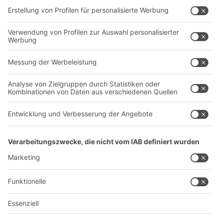
Dienstleistungen
Unternehmen
Follow us
Über uns
Standorte weltweit
Produktionsstandorte
Karriere
A
BIT O
F
YOUR LIFE.
+49 (6753) 122-922
© 2026 BITO-Lagertechnik Bittmann GmbH