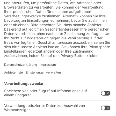
Jetzt beim BITO Newsletter
anmelden:
Lager- & Logistiknews
Exklusive Rabatte
Neuheiten
Newsletter abonnieren
Lösungen
Beratung & Service
Intralogistiklösungen
Kontaktformular
Behältersysteme
Regalsysteme
Transportsysteme