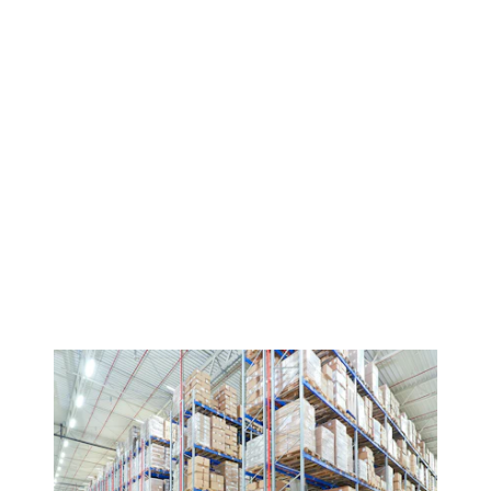
Odkryj regały półkowe i magazynowe
BITO