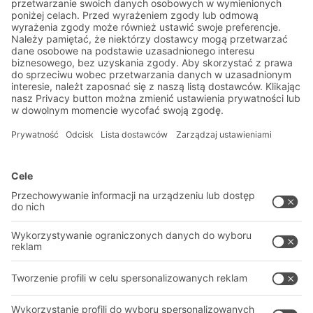
Aktualności magazynowe i
logistyczne
Ekskluzywne rabaty
Innowacje
Zapisz się do newslettera
Rozwiązania
Porady i usługi
Rozwiązania intralogistyczne
PROFESJONALNY MAGAZYN
Systemy pojemników
SYSTEMY MAGAZYNOWE
Systemy regałów
Pliki do pobrania
Systemy transportowe
Formularz kontaktowy
Nasze usługi
Firma
Śledź nas