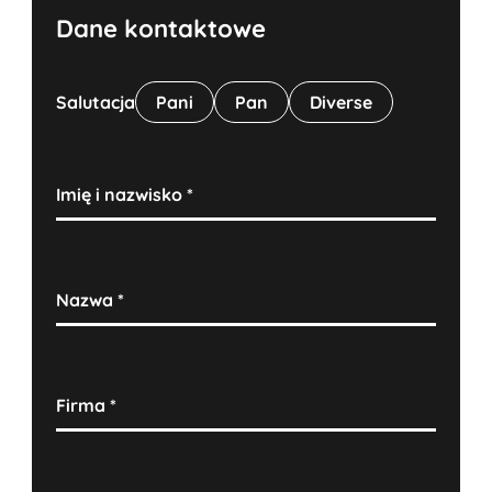
Dane kontaktowe
współpracuje z wyznaczonym kierownikiem
projektu w siedzibie BITO.
Salutacja
Pani
Pan
Diverse
Imię i nazwisko
*
Nazwa
*
Firma
*