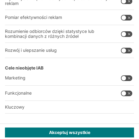
O firmie
Nasza globalna sieć
Nasze zakłady
A
BIT O
F
YOUR LIFE.
+48 22 666 22 20
© 2026 BITO-Lagertechnik Bittmann GmbH
Projektowanie i realizacja
+ | LOUIS
INTERNET
Ta oferta jest przeznaczona dla przemysłu, rzemiosła, handlu i
zawodów do użytku w niezależnej, profesjonalnej lub
komercyjnej działalności.