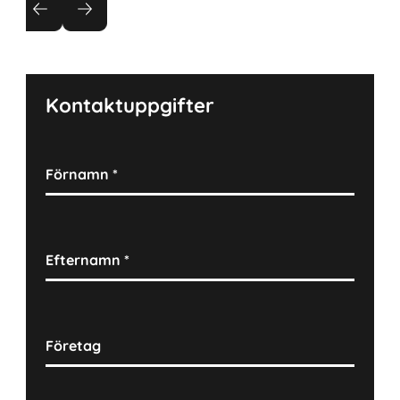
Varje projekt inleds med att våra erfarna
konsulter rådgör i nära samarbete med kundens
projektledare.
Kontaktuppgifter
Förnamn
*
Efternamn
*
Företag