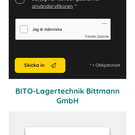
användarvillkoren
.
*
Friendly Captcha
Skicka in
*
= Obligatoriskt
BITO-Lagertechnik Bittmann
GmbH