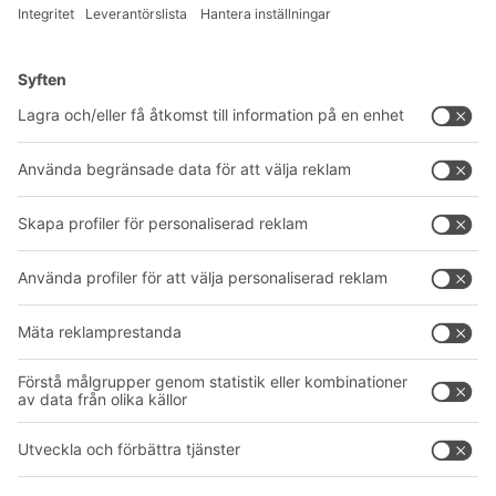
Lösningar
Rådgivning & service
Intralogistiklösningar
Produktkatalog
Lådsystem
BITO PROJEKTGUIDE
Hyllsystem
Nedladdningar
Transportsystem
Kontaktformulär
Våra tjänster
Företag
Följ oss
Om oss
Vårt globala nätverk
Våra produktionsanläggningar
A
BIT O
F
YOUR LIFE.