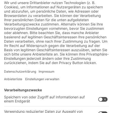
Jetzt beim BITO Newsletter
anmelden:
Lager- & Logistiknews
Exklusive Rabatte
Neuheiten
Newsletter abonnieren
Lösungen
Beratung & Service
Intralogistiklösungen
Kontaktformular
Behältersysteme
Regalsysteme