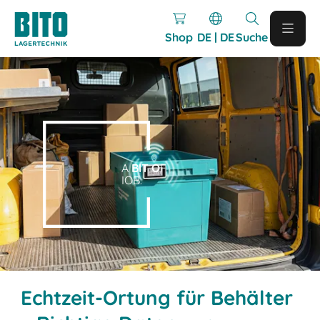
Shop
DE | DE
Suche
A
BIT O
F
IOB.
Echtzeit-Ortung für Behälter