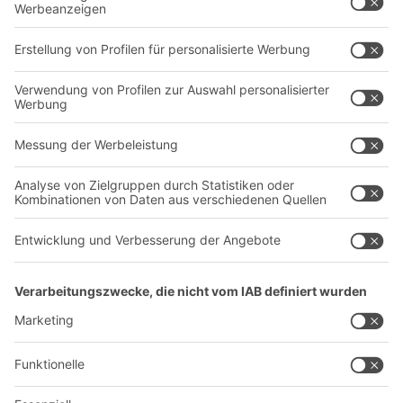
Transportsysteme
Dienstleistungen
Unternehmen
Follow us
Über uns
Standorte weltweit
Produktionsstandorte
Karriere
A
BIT O
F
YOUR LIFE.
+49 (6753) 122-922