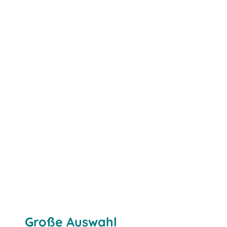
Automobil
Food & Beverage
Healthcare
In Referenzen stöbern
Große Auswahl