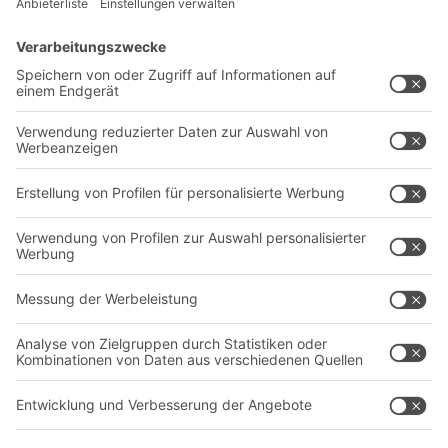
Lösungen
Beratung & Service
Intralogistiklösungen
Kontaktformular
Behältersysteme
Regalsysteme
Transportsysteme
Dienstleistungen
Unternehmen
Follow us
Über uns
Standorte weltweit
Produktionsstandorte
Karriere
A
BIT O
F
YOUR LIFE.