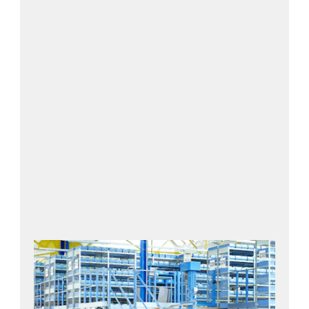
Transportbehältern
Sichtlagerkästen
Raumsparbehältern
Faltboxen
Kufenbehältern
Finden Sie den perfekten Behälter