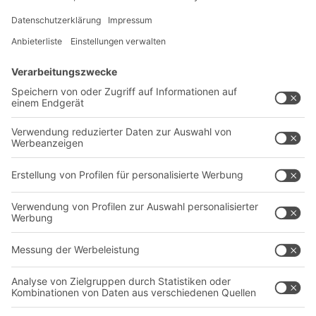
Lösungen
Beratung & Service
Intralogistiklösungen
Kontaktformular
Behältersysteme
Regalsysteme
Transportsysteme
Dienstleistungen
Unternehmen
Follow us
Über uns
Standorte weltweit
Produktionsstandorte
Karriere