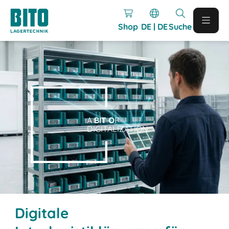
Shop
DE | DE
Suche
A
BIT O
F
DIGITALIZATION.
Digitale