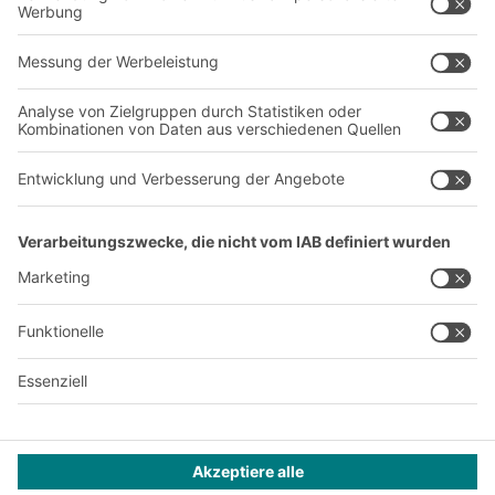
Über uns
Standorte weltweit
Produktionsstandorte
Karriere
A
BIT O
F
YOUR LIFE.
+49 (6753) 122-922
© 2026 BITO-Lagertechnik Bittmann GmbH
Design & Realisation
+ | LOUIS
INTERNET
Dieses Angebot ist für Industrie, Handwerk, Handel und die
freien Berufe zur Verwendung in der selbstständigen,