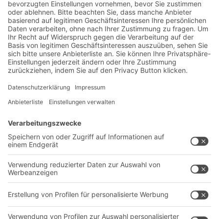
Lager- & Logistiknews
Exklusive Rabatte
Neuheiten
Newsletter abonnieren
Lösungen
Beratung & Service
Intralogistiklösungen
Kontaktformular
Behältersysteme
Regalsysteme
Transportsysteme
Dienstleistungen
Unternehmen
Follow us