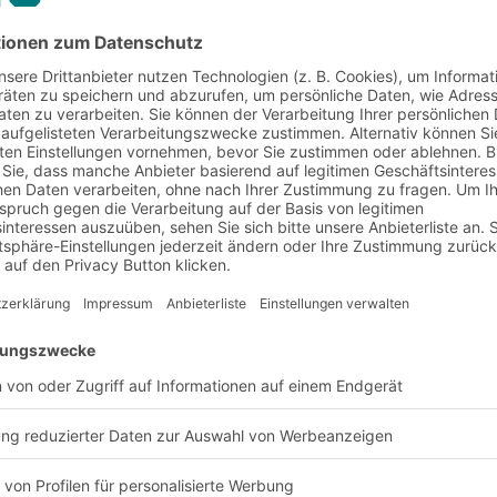
BITO Mehrgeschossanlage
mmerce