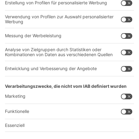
Dienstleistungen
Unternehmen
Follow us
Über uns
Standorte weltweit
Produktionsstandorte
Karriere
A
BIT O
F
YOUR LIFE.
+49 (6753) 122-922
© 2026 BITO-Lagertechnik Bittmann GmbH
Design & Realisation
+ | LOUIS
INTERNET