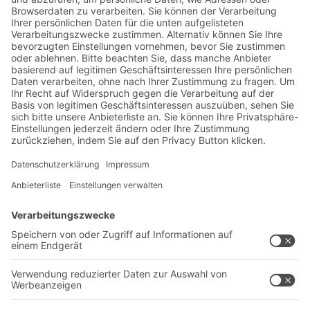
Jetzt beim BITO Newsletter
anmelden:
Lager- & Logistiknews
Exklusive Rabatte
Neuheiten
Newsletter abonnieren
Lösungen
Beratung & Service
Intralogistiklösungen
Kontaktformular
Behältersysteme
Regalsysteme
Transportsysteme