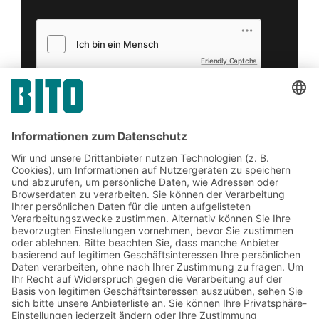
Friendly Captcha
Senden
*
= Pflichtfeld
Jetzt beim BITO Newsletter
anmelden:
Lager- & Logistiknews
Exklusive Rabatte
Neuheiten