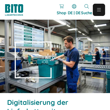
Shop
DE | DE
Suche
A
BIT O
F
IOB.
Digitalisierung der