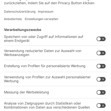
Newsletter abonnieren
Lösungen
Beratung & Service
Intralogistiklösungen
Kontaktformular
Behältersysteme
Regalsysteme
Transportsysteme
Dienstleistungen
Unternehmen
Follow us
Über uns
Standorte weltweit
Produktionsstandorte
Karriere