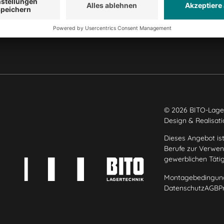
Produktionsstandorte
Karriere
© 2026 BITO-Lage
Design & Realisat
Dieses Angebot ist
Berufe zur Verwend
gewerblichen Täti
Montagebedingun
Datenschutz
AGB
P