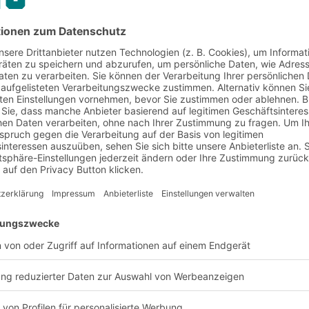
 BITO
Referenzen
Drogerie & Kosmetik
r Branche Drogerie & K