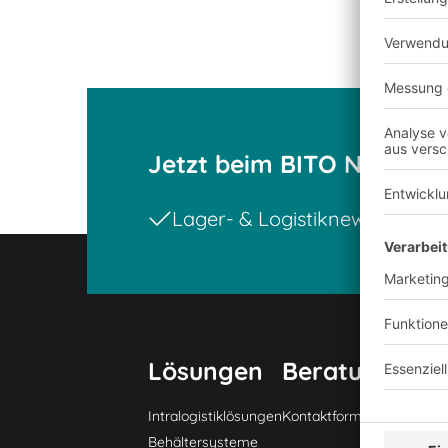
Jetzt beim BITO Newslet
Lager- & Logistiknews
Exklu
Lösungen
Beratung & Se
Intralogistiklösungen
Kontaktformular
Behältersysteme