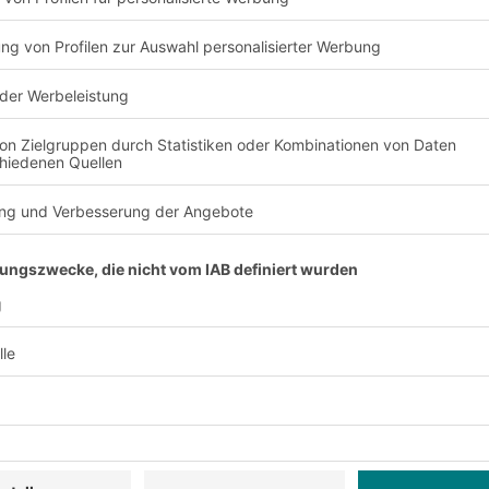
ter anmelden:
sive Rabatte
Neuheiten
rvice
Unternehmen
Follow us
Über uns
Standorte weltweit