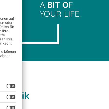
A
BIT O
F
YOUR LIFE.
osmetik