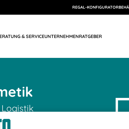
REGAL-KONFIGURATOR
BEHÄ
ERATUNG & SERVICE
UNTERNEHMEN
RATGEBER
metik
 Logistik