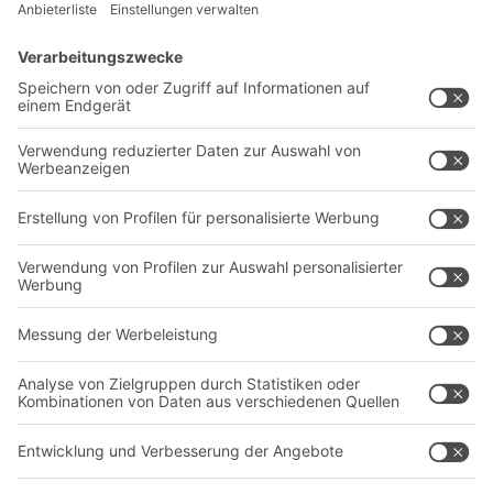
Lösungen
Beratung & Service
Intralogistiklösungen
Kontaktformular
Behältersysteme
Regalsysteme
Transportsysteme
Dienstleistungen
Unternehmen
Follow us
Über uns
Standorte weltweit
Produktionsstandorte
Karriere
A
BIT O
F
YOUR LIFE.