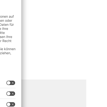
ener
ment