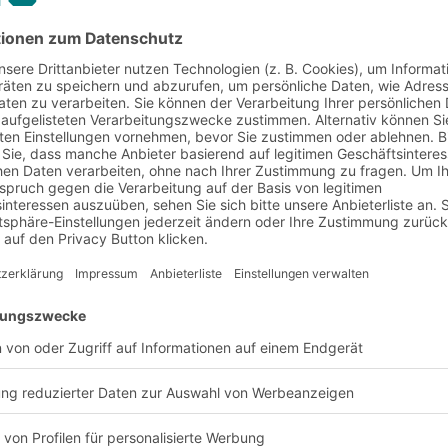
ennzahlen standortbezog
uf einen Blick
d Prozesssicherheit im Behältermanage