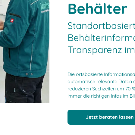
Behälter
Standortbasier
Behälterinform
Transparenz im 
Die ortsbasierte Informations
automatisch relevante Daten d
reduzieren Suchzeiten um 70 % 
immer die richtigen Infos im Bl
Jetzt beraten lassen