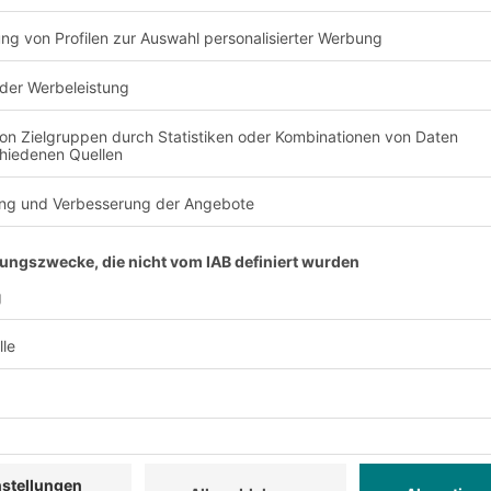
z
70 % schneller
gungen zwischen
Reduzierte Such- und Re
er ist jederzeit
Meter genau. Behälter 
beschleunigt.
mehr
50 % weniger 