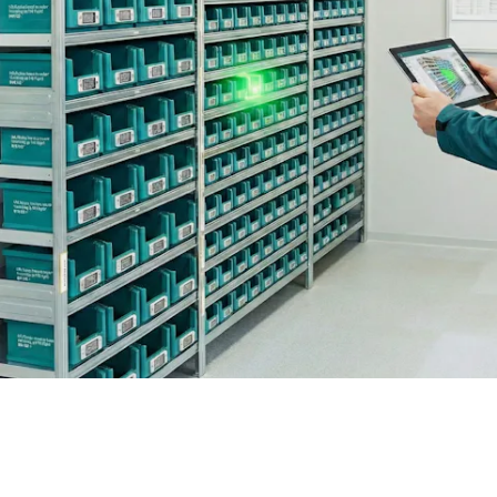
BIT O