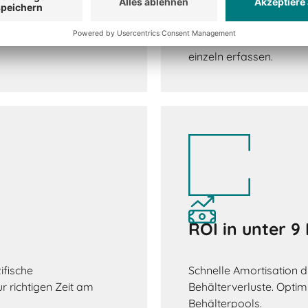
nuierliche
Automatisierte Ein- u
erwarteten
Standortwechsel. Mitar
einzeln erfassen.
ROI in unter 
ifische
Schnelle Amortisation 
r richtigen Zeit am
Behälterverluste. Opti
Behälterpools.