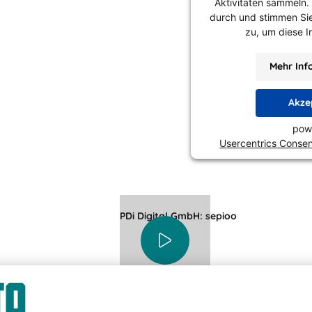
Aktivitäten sammeln. B
durch und stimmen Si
zu, um diese I
Mehr Inf
Akze
pow
Usercentrics Conse
PDi Digital GmbH: sepioo