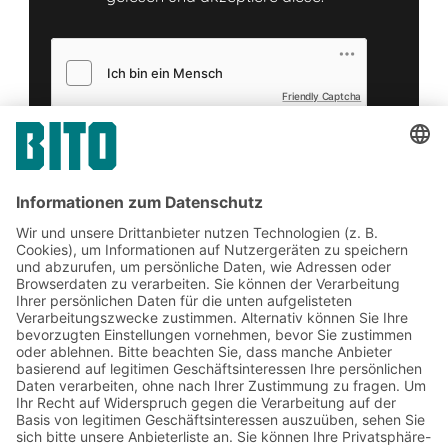
Friendly Captcha
Senden
*
= Pflichtfeld
Jetzt beim BITO Newsletter
anmelden:
Lager- & Logistiknews
Exklusive Rabatte
Neuheiten