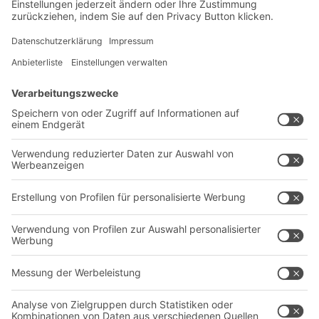
Newsletter abonnieren
Lösungen
Beratung & Service
Intralogistiklösungen
Kontaktformular
Behältersysteme
Regalsysteme
Transportsysteme
Dienstleistungen
Unternehmen
Follow us
Über uns
Standorte weltweit
Produktionsstandorte
Karriere