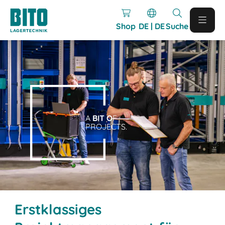
Shop
DE | DE
Suche
A
BIT O
F
PROJECTS.
Erstklassiges