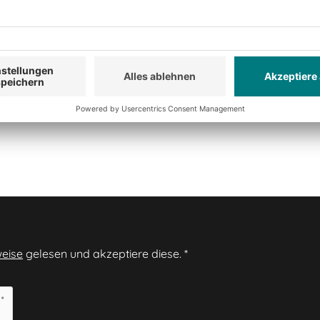
eise
gelesen und akzeptiere diese.
*