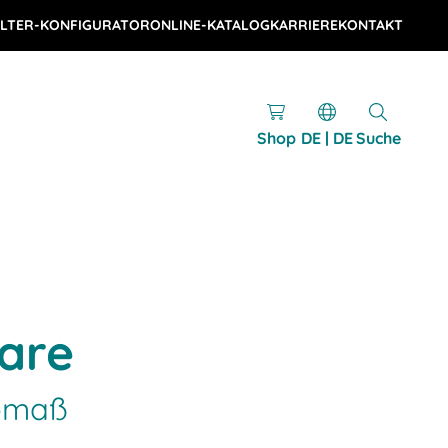
LTER-KONFIGURATOR
ONLINE-KATALOG
KARRIERE
KONTAKT
Shop
DE | DE
Suche
are
romaß