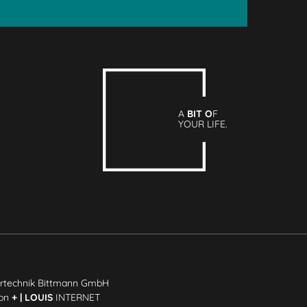
A
BIT O
F
YOUR LIFE.
rtechnik Bittmann GmbH
ion
+ | LOUIS
INTERNET