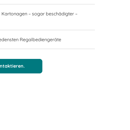
n Kartonagen – sogar beschädigter –
hiedensten Regalbediengeräte
ntaktieren.