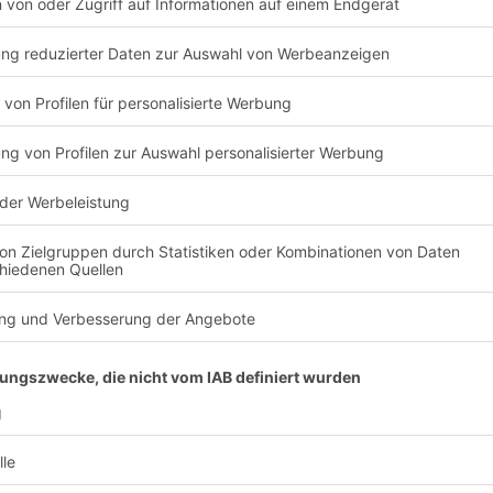
Vorname
*
Nachname
*
usnummer
*
PLZ
*
E-Mail Adresse
*