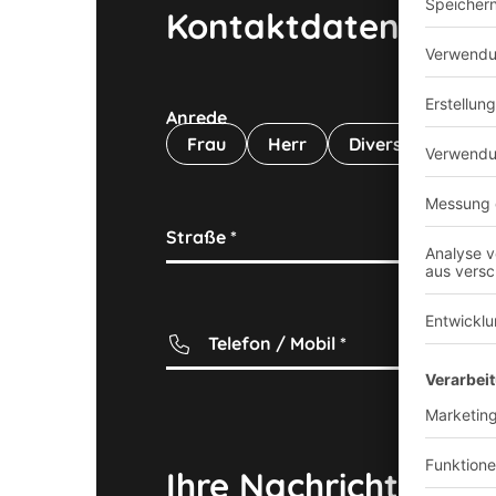
Kontaktdaten
Anrede
Frau
Herr
Divers
Straße
*
Ha
Telefon / Mobil
*
Ihre Nachricht