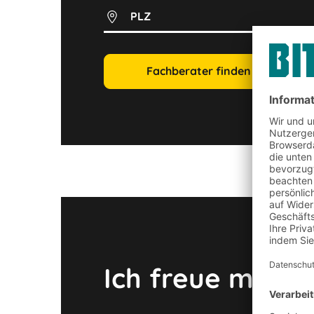
PLZ
Fachberater finden
Ich freue mich 