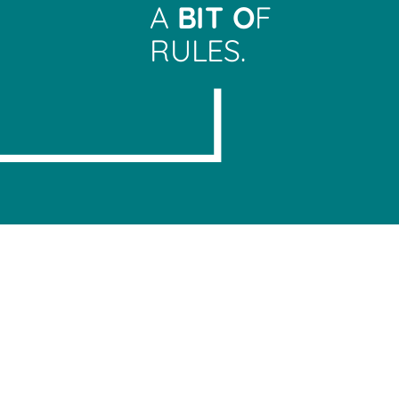
A
BIT O
F
RULES.