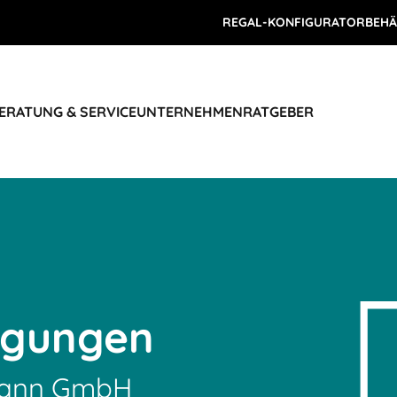
REGAL-KONFIGURATOR
BEHÄ
ERATUNG & SERVICE
UNTERNEHMEN
RATGEBER
ngungen
tmann GmbH