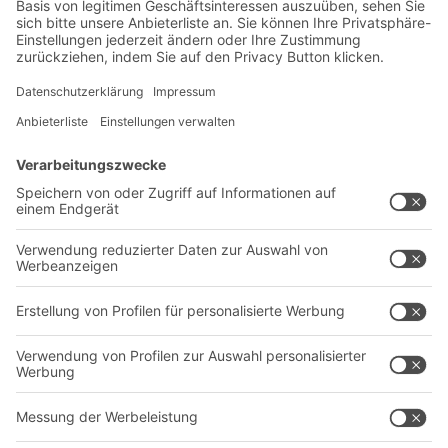
Neuheiten
Newsletter abonnieren
Lösungen
Beratung & Service
Intralogistiklösungen
Kontaktformular
Behältersysteme
Regalsysteme
Transportsysteme
Dienstleistungen
Unternehmen
Follow us
Über uns
Standorte weltweit
Produktionsstandorte