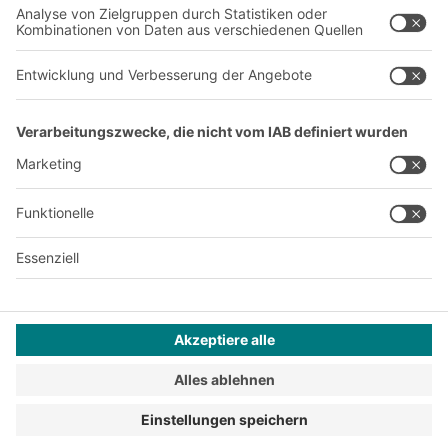
Karriere
A
BIT O
F
YOUR LIFE.
+49 (6753) 122-922
© 2026 BITO-Lagertechnik Bittmann GmbH
Design & Realisation
+ | LOUIS
INTERNET
Dieses Angebot ist für Industrie, Handwerk, Handel und die
freien Berufe zur Verwendung in der selbstständigen,
beruflichen oder gewerblichen Tätigkeit bestimmt.
Montagebedingungen
Reklamationsbedingungen
Impressum
Datenschutz
AGB
Privatsphäre-Einstellungen