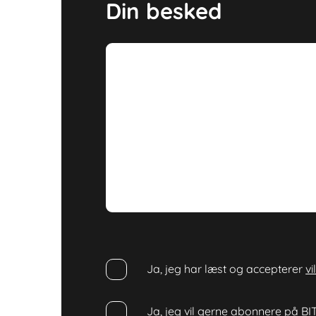
Din besked
Ja, jeg har læst og accepterer
vi
Ja, jeg vil gerne abonnere på BIT