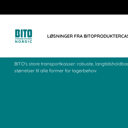
BIT O
BIT O
BIT O
BIT O
LØSNINGER FRA BITO
PRODUKTER
CA
Store transportkasser
BITO's store transportkasser: robuste, langtidsholdba
størrelser til alle former for lagerbehov.