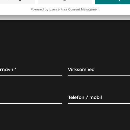
rfarne rådgivere i
ernavn
*
Virksomhed
Telefon / mobil