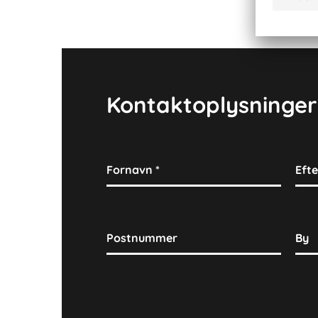
Hvert projekt følges fra idé til færdiggørelse af e
tæt samarbejde med vores projektledere.
Kontaktoplysninger
Fornavn
*
Eft
Postnummer
By