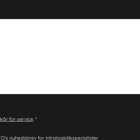
lkår for service
.
*
O's nyhedsbrev for intralogistikspecialister.