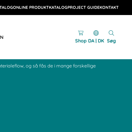
TALOG
ONLINE PRODUKTKATALOG
PROJECT GUIDE
KONTAKT
EN
Shop
DA | DK
Søg
erialeflow, og så fås de i mange forskellige