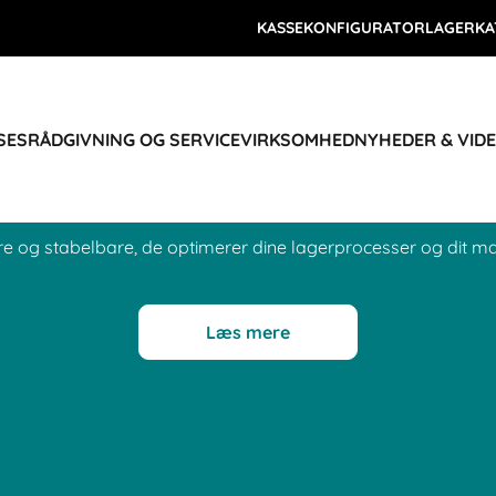
KASSEKONFIGURATOR
LAGERKA
SES
RÅDGIVNING OG SERVICE
VIRKSOMHED
NYHEDER & VID
re og stabelbare, de optimerer dine lagerprocesser og dit mat
Læs mere