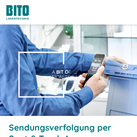
A
BIT O
F
MONITORING.
Sendungsverfolgung per