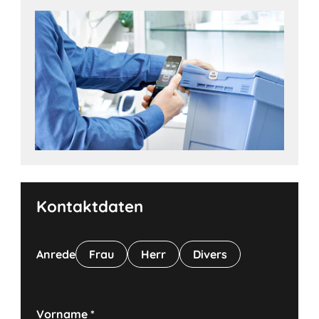
Kontaktdaten
Anrede
Frau
Herr
Divers
Vorname
*