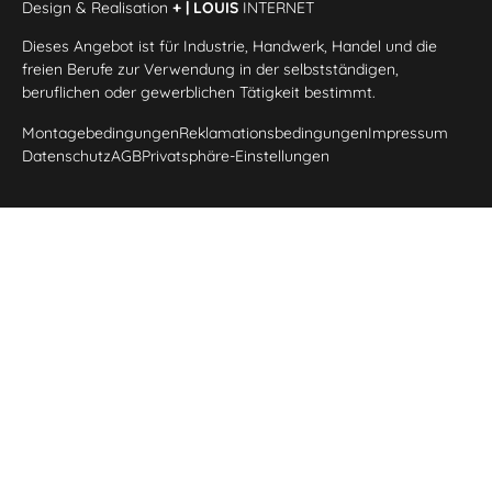
Design & Realisation
+ | LOUIS
INTERNET
Dieses Angebot ist für Industrie, Handwerk, Handel und die
freien Berufe zur Verwendung in der selbstständigen,
beruflichen oder gewerblichen Tätigkeit bestimmt.
Montagebedingungen
Reklamationsbedingungen
Impressum
Datenschutz
AGB
Privatsphäre-Einstellungen