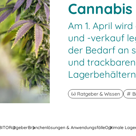
Cannabis
Am 1. April wir
und -verkauf le
der Bedarf an 
und trackbaren
Lagerbehältern
Ratgeber & Wissen
B
 BITO
Ratgeber
Branchenlösungen & Anwendungsfälle
Optimale Lager