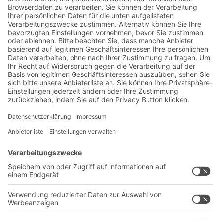
Jetzt beim BITO Newsletter
anmelden:
Lager- & Logistiknews
Exklusive Rabatte
Neuheiten
Newsletter abonnieren
Lösungen
Beratung & Service
Intralogistiklösungen
Kontaktformular
Behältersysteme
Regalsysteme
Transportsysteme
Dienstleistungen