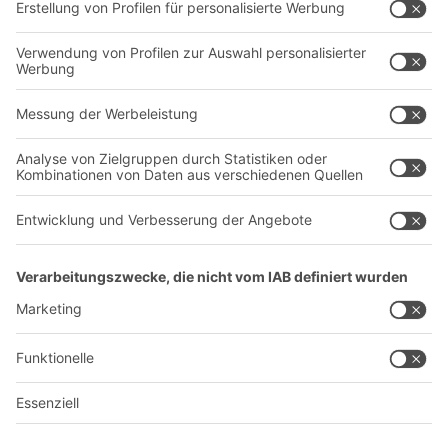
Unternehmen
Follow us
Über uns
Standorte weltweit
Produktionsstandorte
Karriere
A
BIT O
F
YOUR LIFE.
+49 (6753) 122-922
© 2026 BITO-Lagertechnik Bittmann GmbH
Design & Realisation
+ | LOUIS
INTERNET