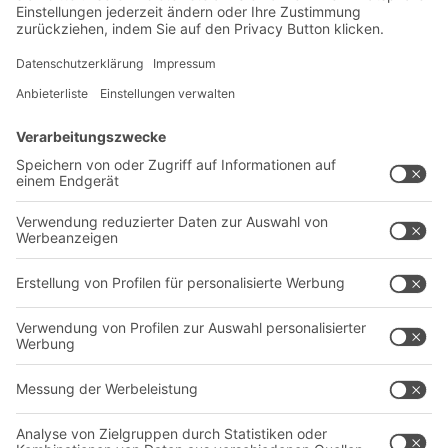
60 persönliche BITO-Jahre: Fritz
August Bittmann –
Visionär mit Mut
und Innovationskraft
.
2019