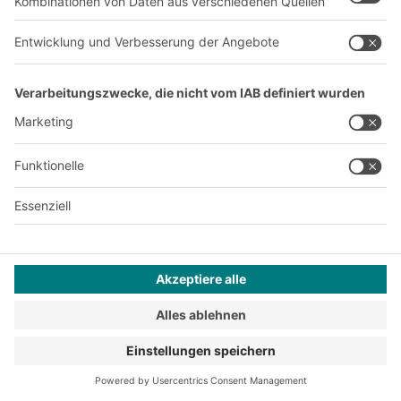
Erfolgreicher Relaunch unserer
Picktower MGA - den
mehrgeschoßigen Regalanlagen
Es folgen Großprojekte in vielen E-
Commerce Lägern