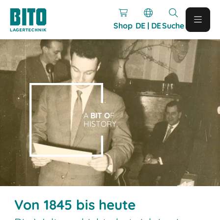
Shop
DE | DE
Suche
A
BIT O
F
HISTORY.
Von 1845 bis heute