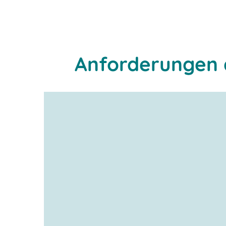
Tiefkühllage
Anforderungen a
Tiefkühl-, Küh
Frischeprodukte
Lager