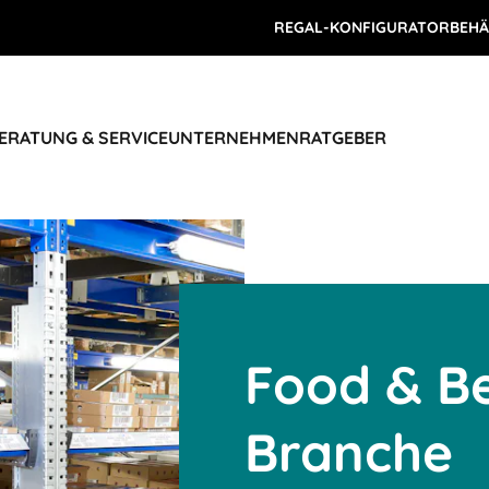
REGAL-KONFIGURATOR
BEHÄ
ERATUNG & SERVICE
UNTERNEHMEN
RATGEBER
Food & B
Branche