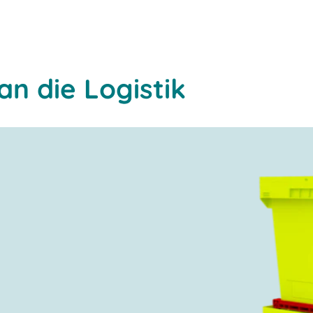
r
n die Logistik
l- oder
gekühlte