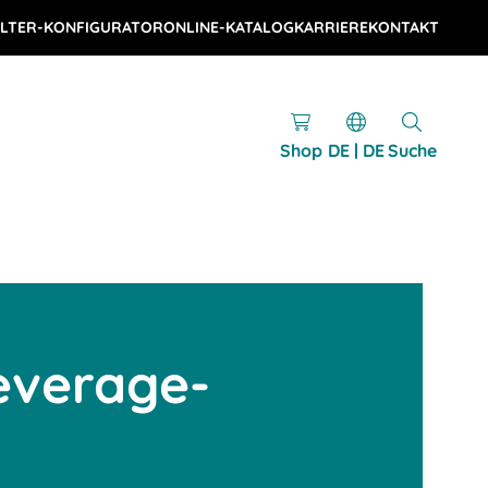
LTER-KONFIGURATOR
ONLINE-KATALOG
KARRIERE
KONTAKT
Shop
DE | DE
Suche
everage-