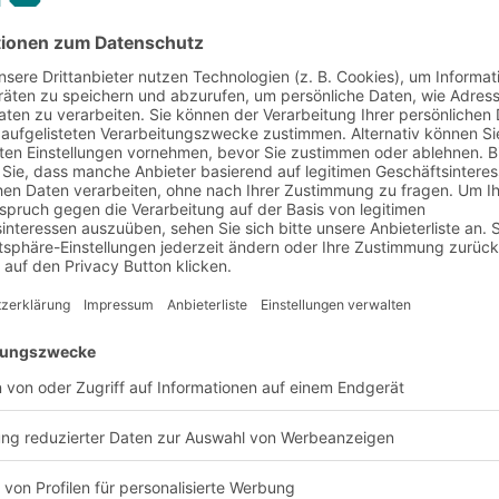
smitteleinzelhandel
mittelbranche steht vor verschiedenen
ten und Standards, steigende Rohstoff
 Nachhaltigkeitsanforderungen.