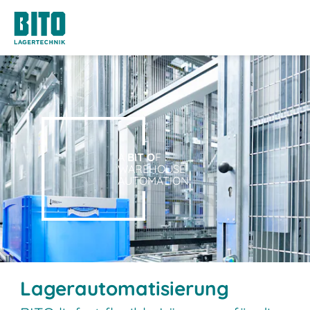
A
BIT O
F
WAREHOUSE
AUTOMATION.
Lagerautomatisierung