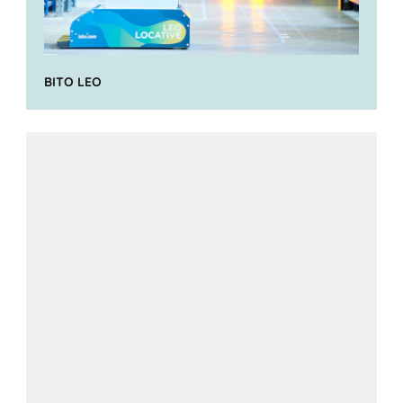
BITO LEO
Kleinladungsträger
(KLT)
Eurostapelbehälter für AKL
Klappboxen
EQ
Mehrwegbehälter MB
Tablare