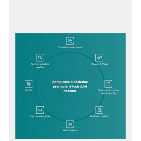
Spýtajte sa nezáväzne