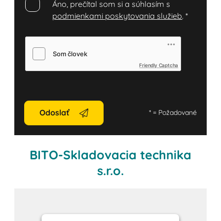
Áno, prečítal som si a súhlasím s
podmienkami poskytovania služieb
.
*
Friendly Captcha
Odoslať
*
= Požadované
BITO-Skladovacia technika
s.r.o.