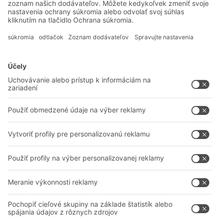
Systémové riešenia
Intralogistické riešenia
Prepravky a boxy
Regálové systémy
Dopravné systémy
Služby
Poradenstvo a služby
Spoločnosť
Profesionálne sklady
O nás
Na stiahnutie
BITO vo svete
Kontaktný formulár
Naše výrobné závody
Zdieľať