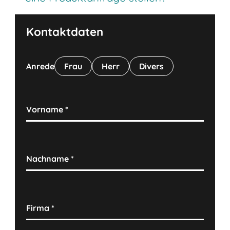
Zugänglichkeit zu den Produkten, was die
Lagerprozesse deutlich optimiert.
Kontaktdaten
Anrede
Frau
Herr
Divers
Vorname
*
Nachname
*
Firma
*