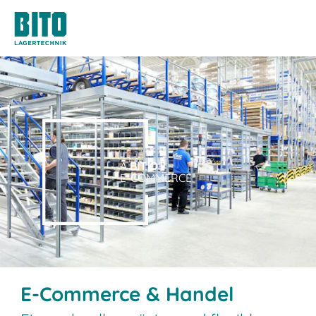
A
BIT O
F
E-COMMERCE.
E-Commerce & Handel