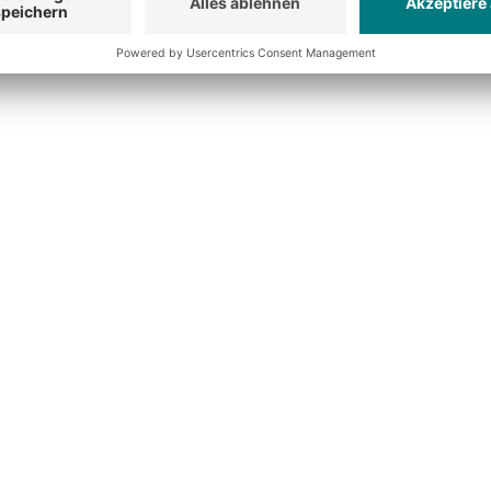
ossanlagen
WMS
shion
rma