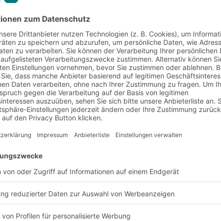
hen
otics Ihre Logistik rev
 Kommissionierroboter für Ihr Unternehm