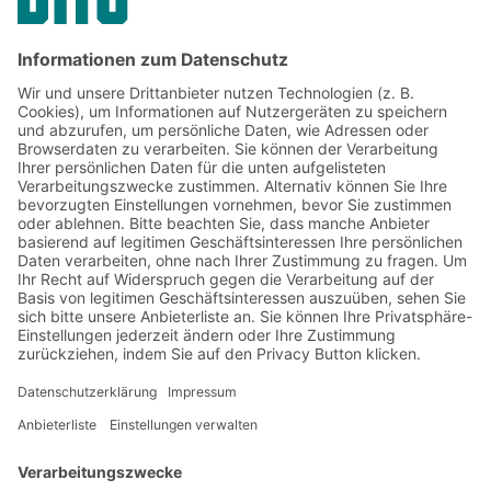
Geschäftsführer BITO-Lagertechnik
Jetzt beim BITO Newsletter
anmelden:
Lager- & Logistiknews
Exklusive Rabatte
Neuheiten
Newsletter abonnieren
Lösungen
Beratung & Service