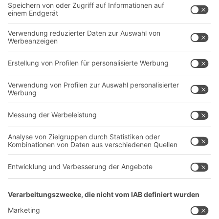
Intralogistiklösungen
Kontaktformular
Behältersysteme
Regalsysteme
Transportsysteme
Dienstleistungen
Unternehmen
Follow us
Über uns
Standorte weltweit
Produktionsstandorte
Karriere
A
BIT O
F
YOUR LIFE.