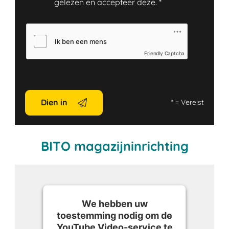
gelezen en accepteer deze.
*
Friendly Captcha
Dien in
*
= Vereist
BITO magazijninrichting
We hebben uw
toestemming nodig om de
YouTube Video-service te