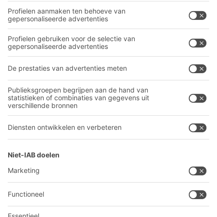
Transportsystemen
Onze diensten
Bedrijf
Volg ons
Over BITO
Ons wereldwijde netwerk
Onze productie
A
BIT O
F
YOUR LIFE.
030 711 30 90
© 2026 BITO-Lagertechnik Bittmann GmbH