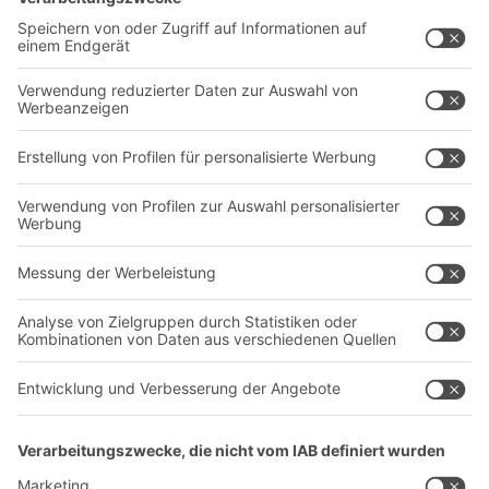
Intralogistiklösungen
Kontaktformular
Behältersysteme
Regalsysteme
Transportsysteme
Dienstleistungen
Unternehmen
Follow us
Über uns
Standorte weltweit
Produktionsstandorte
Karriere
A
BIT O
F
YOUR LIFE.