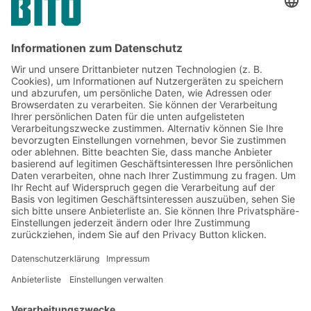
Jetzt beim BITO Newsletter
anmelden:
Lager- & Logistiknews
Exklusive Rabatte
Neuheiten
Newsletter abonnieren
Lösungen
Beratung & Service