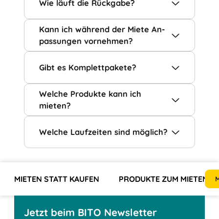
Wie läuft die Rück­ga­be?
Kann ich wäh­rend der Mie­te An­
pas­sun­gen vor­neh­men?
Gibt es Kom­plett­pa­ke­te?
Welche Produkte kann ich
mieten?
Wel­che Lauf­zei­ten sind mög­lich?
MIETEN STATT KAUFEN
PRODUKTE ZUM MIETEN
M
Jetzt beim BITO Newsletter