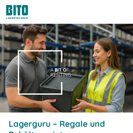
A
BIT O
F
RENTING.
Lagerguru – Regale und