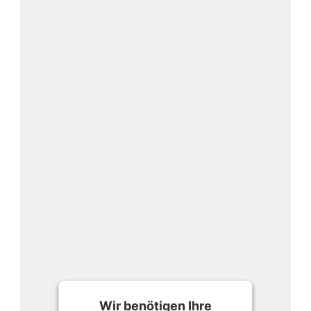
Skalierbar bleiben:
Schnell startklar:
Sicher & normkonform:
Nachhaltig denken:
Wir benötigen Ihre