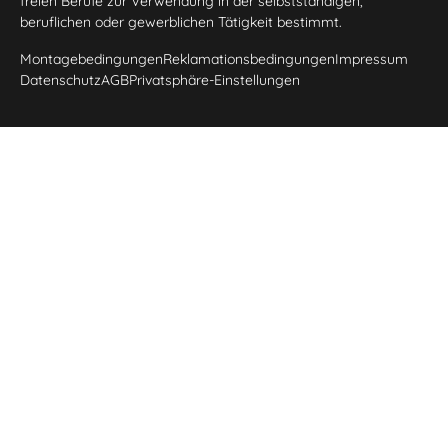
freien Berufe zur Verwendung in der selbstständigen,
beruflichen oder gewerblichen Tätigkeit bestimmt.
Montagebedingungen
Reklamationsbedingungen
Impressum
Datenschutz
AGB
Privatsphäre-Einstellungen