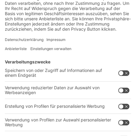
Exklusive Rabatte
Neuheiten
Newsletter abonnieren
Lösungen
Beratung & Service
Intralogistiklösungen
Kontaktformular
Behältersysteme
Regalsysteme
Transportsysteme
Dienstleistungen
Unternehmen
Follow us
Über uns
Standorte weltweit