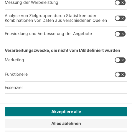
Produktionsstandorte
Karriere
A
BIT O
F
YOUR LIFE.
+49 (6753) 122-922
© 2026 BITO-Lagertechnik Bittmann GmbH
Design & Realisation
+ | LOUIS
INTERNET
Dieses Angebot ist für Industrie, Handwerk, Handel und die
freien Berufe zur Verwendung in der selbstständigen,
beruflichen oder gewerblichen Tätigkeit bestimmt.
Montagebedingungen
Reklamationsbedingungen
Impressum