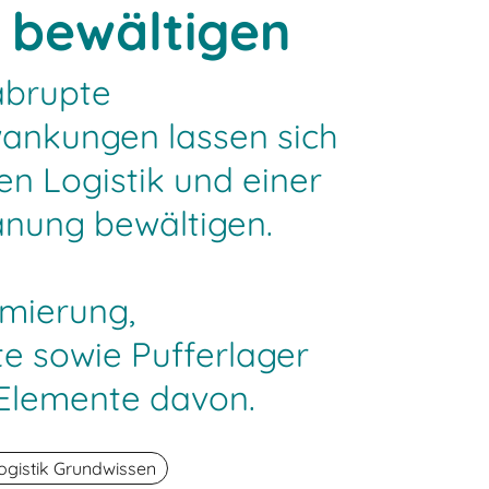
 bewältigen
abrupte
ankungen lassen sich
len Logistik und einer
lanung bewältigen.
imierung,
te sowie Pufferlager
 Elemente davon.
ogistik Grundwissen