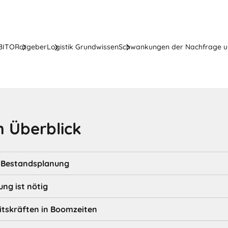
 BITO
Ratgeber
Logistik Grundwissen
Schwankungen der Nachfrage u
 Überblick
e Bestandsplanung
ng ist nötig
itskräften in Boomzeiten