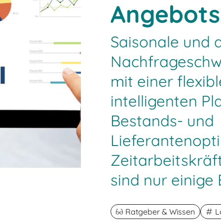
Angebots
Saisonale und 
Nachfrageschw
mit einer flexib
intelligenten P
Bestands- und
Lieferantenopt
Zeitarbeitskräf
sind nur einige
Ratgeber & Wissen
L