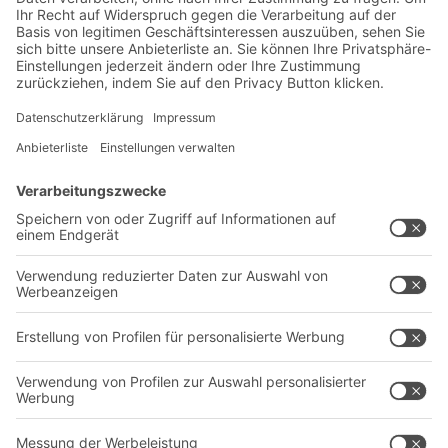
Exklusive Rabatte
Neuheiten
Newsletter abonnieren
Lösungen
Beratung & Service
Intralogistiklösungen
Kontaktformular
Behältersysteme
Regalsysteme
Transportsysteme
Dienstleistungen
Unternehmen
Follow us
Über uns
Standorte weltweit