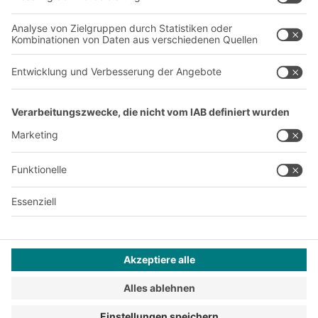
Produktionsstandorte
Karriere
A
BIT O
F
YOUR LIFE.
+49 (6753) 122-922
© 2026 BITO-Lagertechnik Bittmann GmbH
Design & Realisation
+ | LOUIS
INTERNET
Dieses Angebot ist für Industrie, Handwerk, Handel und die
freien Berufe zur Verwendung in der selbstständigen,
beruflichen oder gewerblichen Tätigkeit bestimmt.
Montagebedingungen
Reklamationsbedingungen
Impressum