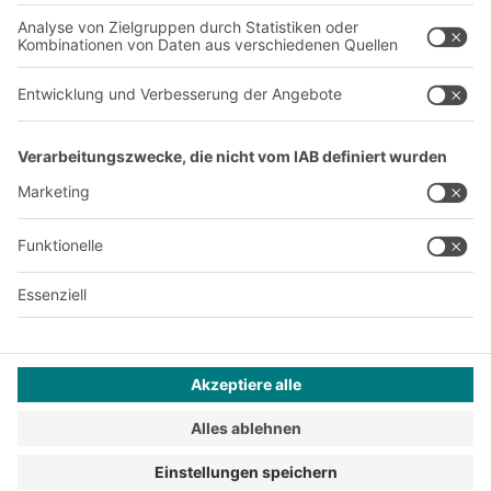
Karriere
A
BIT O
F
YOUR LIFE.
+49 (6753) 122-922
© 2026 BITO-Lagertechnik Bittmann GmbH
Design & Realisation
+ | LOUIS
INTERNET
Dieses Angebot ist für Industrie, Handwerk, Handel und die
freien Berufe zur Verwendung in der selbstständigen,
beruflichen oder gewerblichen Tätigkeit bestimmt.
Montagebedingungen
Reklamationsbedingungen
Impressum
Datenschutz
AGB
Privatsphäre-Einstellungen