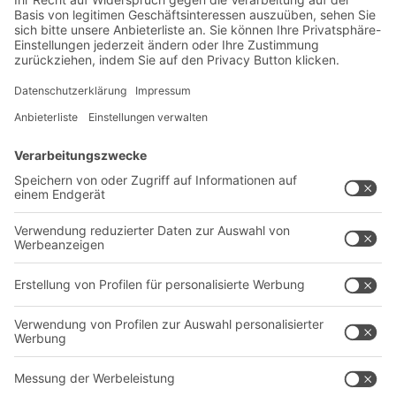
Neuheiten
Newsletter abonnieren
Lösungen
Beratung & Service
Intralogistiklösungen
Kontaktformular
Behältersysteme
Regalsysteme
Transportsysteme
Dienstleistungen
Unternehmen
Follow us
Über uns
Standorte weltweit
Produktionsstandorte