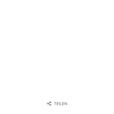
Link
Link
TEILEN
Link