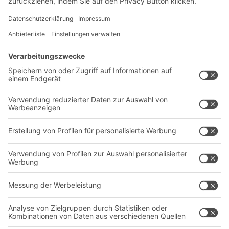
Newsletter abonnieren
Lösungen
Beratung & Service
Intralogistiklösungen
Kontaktformular
Behältersysteme
Regalsysteme
Transportsysteme
Dienstleistungen
Unternehmen
Follow us
Über uns
Standorte weltweit
Produktionsstandorte
Karriere