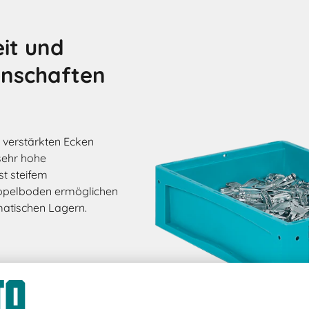
it und
enschaften
 verstärkten Ecken
sehr hohe
st steifem
pelboden ermöglichen
matischen Lagern.
mit vielen