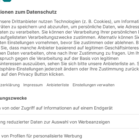
pielsweise Öffnungen
onderaufnahme,
m Anscharnieren von
 u.v.a.m.. Mit
ngeräte, Hubschächten
urtförderer ist die Box
 und AKL vorbereitet.
Vorteile und Nutzen