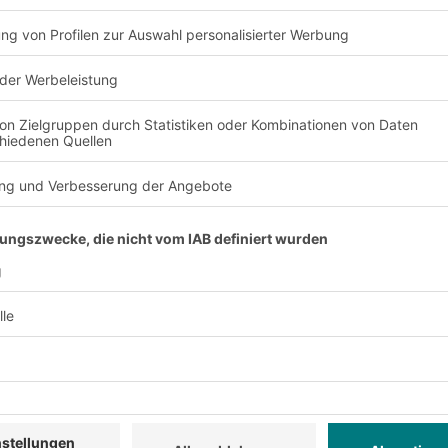
Hohe Qualität
t an die individuellen
BITO-Lagertechnik-Prod
und Robustheit.