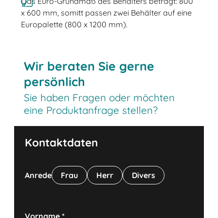
Das Euro-Grundmaß des Behälters beträgt: 800
x 600 mm, somitt passen zwei Behälter auf eine
Europalette (800 x 1200 mm).
Wir beraten Sie gerne
persönlich
Sie haben Fragen oder möchten
eine Produktanfrage stellen?
Kontaktdaten
Anrede
Frau
Herr
Divers
Vorname
*