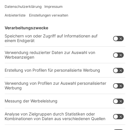
Lösungen
Beratung & Service
Intralogistiklösungen
Kontaktformular
Behältersysteme
Regalsysteme
Transportsysteme
Dienstleistungen
Unternehmen
Follow us
Über uns
Standorte weltweit
Produktionsstandorte
Karriere