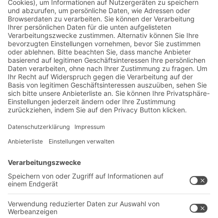
Jetzt beim BITO Newsletter
anmelden:
Lager- & Logistiknews
Exklusive Rabatte
Neuheiten
Newsletter abonnieren
Lösungen
Beratung & Service
Intralogistiklösungen
Kontaktformular
Behältersysteme
Regalsysteme
Transportsysteme