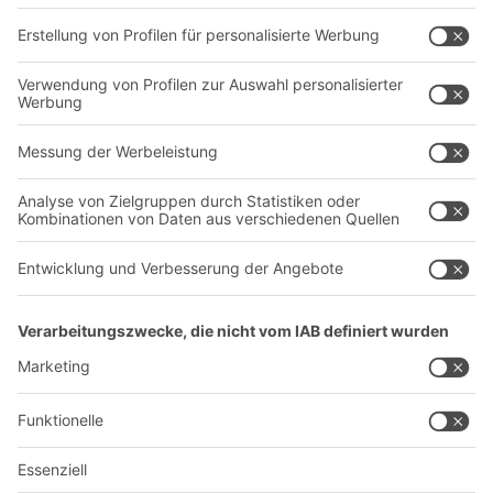
Dienstleistungen
Unternehmen
Follow us
Über uns
Standorte weltweit
Produktionsstandorte
Karriere
A
BIT O
F
YOUR LIFE.
+49 (6753) 122-922
© 2026 BITO-Lagertechnik Bittmann GmbH