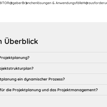
 BITO
Ratgeber
Branchenlösungen & Anwendungsfälle
Herausforderun
 Überblick
 Projektplanung?
ojektstrukturplan?
ktplanung ein dynamischer Prozess?
s für die Projektplanung und das Projektmanagement?