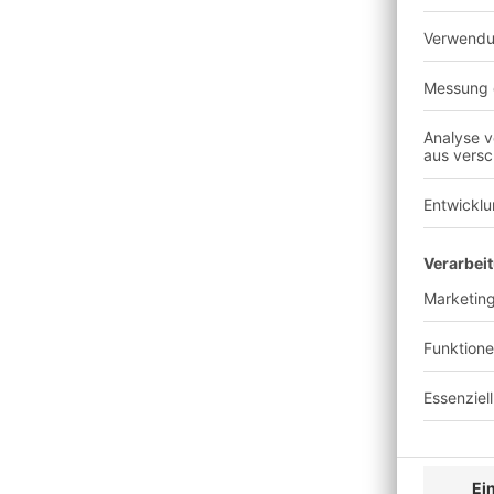
Schritt 1 Projektstruktur
Schritt 2 Projektablaufpla
bringen.
Schritt 3 Terminplan: Den
Projektlaufzeit ermitteln.
Schritt 4 Ressourcen- un
Bedarf abstimmen.