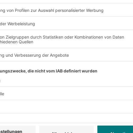
plan (PSP): Gesamtprojekt in Teilprojekte und Arbeitspakete gl
n: Arbeitspakete definieren und Arbeitspakete in eine zeitlich
 Zeitbedarf für die einzelnen Arbeitspakete schätzen und die v
d Kapazitätsplan: Die benötigten Ressourcen ermitteln und 