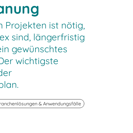
lanung
 Projekten ist nötig,
x sind, längerfristig
ein gewünschtes
Der wichtigste
der
plan.
ranchenlösungen & Anwendungsfälle