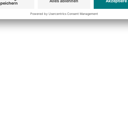
getplan: Die Kosten für die benötigten Ressourcen schätzen,
nt: Das Risikomanagement versucht Projektrisiken auszusch
lyse umfasst das Einschätzen, Bewerten und Priorisierung von
tation: Zusammenstellung ausgewählter, wesentlicher Daten 
tz, Lösungswege, Ablauf und erreichte Ziele des Projektes.
genauer beschreiben: Teilarbeiten bzw. Aktivitäten müssen gen
der Netzplantechnik den sog. "kritischen Pfad" finden. Wenige
urch das Netzwerk bilden, bestimmen den Verlauf des gesamt
n erstellen: Die Dauer und Kosten der Aktivitäten im jeweilig
n neuer Ressourcenplan erstellt.
splan erstellen: Genaues Festlegen der Projektmeetings und 
te abgeben und Statusmeetings durchführen