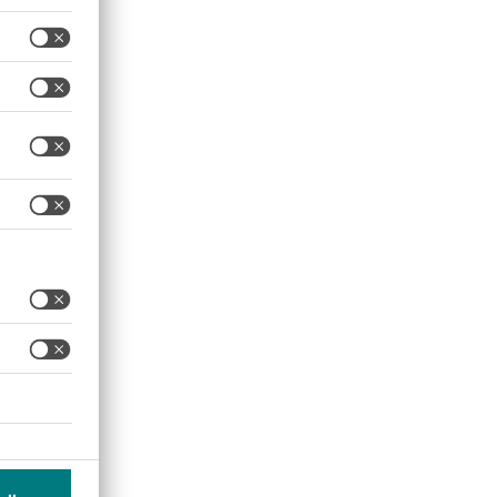
iedern.
 logische Reihenfolge
oraussichtliche
vorhandene Ressourcen mit