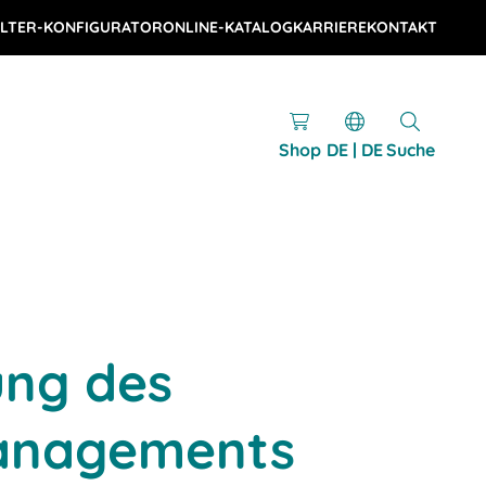
LTER-KONFIGURATOR
ONLINE-KATALOG
KARRIERE
KONTAKT
Shop
DE | DE
Suche
ung des
anagements