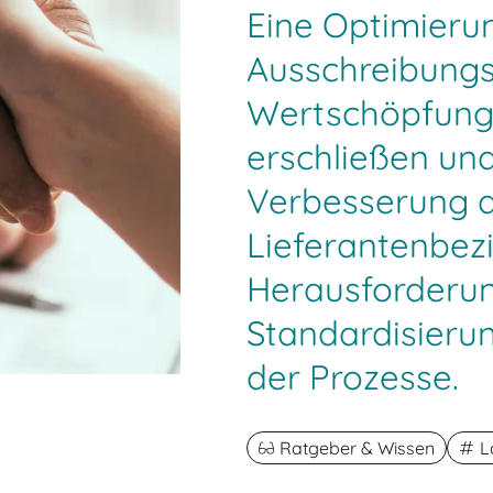
Eine Optimieru
Ausschreibun
Wertschöpfung
erschließen und
Verbesserung 
Lieferantenbez
Herausforderung
Standardisierun
der Prozesse.
Ratgeber & Wissen
L