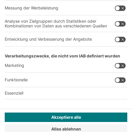
Standorte weltweit
Produktionsstandorte
Karriere
A
BIT O
F
YOUR LIFE.
+49 (6753) 122-922
© 2026 BITO-Lagertechnik Bittmann GmbH
Design & Realisation
+ | LOUIS
INTERNET
Dieses Angebot ist für Industrie, Handwerk, Handel und die
freien Berufe zur Verwendung in der selbstständigen,
beruflichen oder gewerblichen Tätigkeit bestimmt.