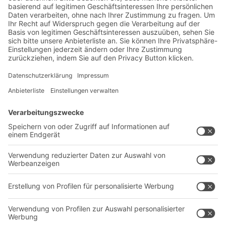
Lager- & Logistiknews
Exklusive Rabatte
Neuheiten
Newsletter abonnieren
Lösungen
Beratung & Service
Intralogistiklösungen
Kontaktformular
Behältersysteme
Regalsysteme
Transportsysteme
Dienstleistungen
Unternehmen
Follow us
Über uns