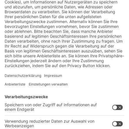
Jetzt beim BITO Newsletter
anmelden:
Lager- & Logistiknews
Exklusive Rabatte
Neuheiten
Newsletter abonnieren
Lösungen
Beratung & Service
Intralogistiklösungen
Kontaktformular
Behältersysteme
Regalsysteme
Transportsysteme