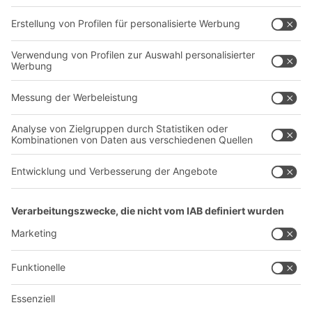
Dienstleistungen
Unternehmen
Follow us
Über uns
Standorte weltweit
Produktionsstandorte
Karriere
A
BIT O
F
YOUR LIFE.
+49 (6753) 122-922
© 2026 BITO-Lagertechnik Bittmann GmbH