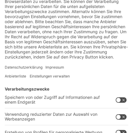
Jetzt beim BITO Newsletter
anmelden:
Lager- & Logistiknews
Exklusive Rabatte
Neuheiten
Newsletter abonnieren
Lösungen
Beratung & Service
Intralogistiklösungen
Kontaktformular
Behältersysteme
Regalsysteme
Transportsysteme
Dienstleistungen