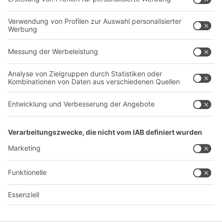
Unternehmen
Follow us
Über uns
Standorte weltweit
Produktionsstandorte
Karriere
A
BIT O
F
YOUR LIFE.
+49 (6753) 122-922
© 2026 BITO-Lagertechnik Bittmann GmbH
Design & Realisation
+ | LOUIS
INTERNET