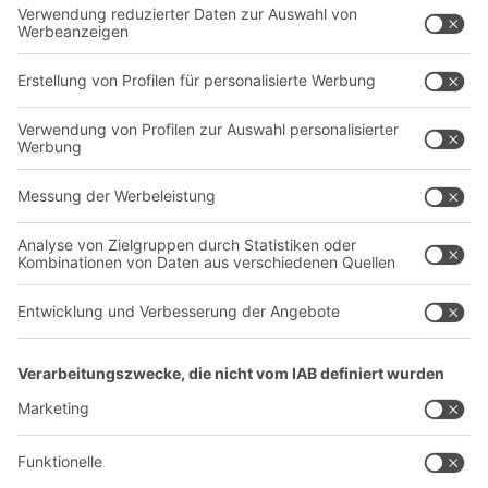
Regalsysteme
Transportsysteme
Dienstleistungen
Unternehmen
Follow us
Über uns
Standorte weltweit
Produktionsstandorte
Karriere
A
BIT O
F
YOUR LIFE.