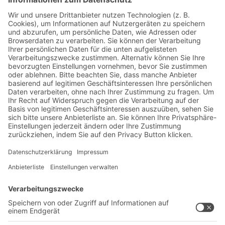
Jetzt beim BITO Newsletter
anmelden:
Lager- & Logistiknews
Exklusive Rabatte
Neuheiten
Newsletter abonnieren
Lösungen
Beratung & Service
Intralogistiklösungen
Kontaktformular
Behältersysteme