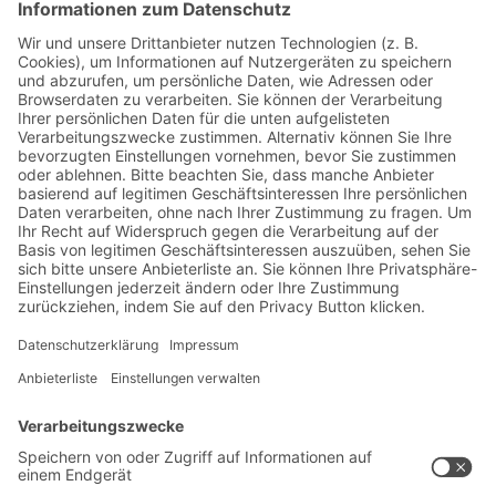
Jetzt beim BITO Newsletter
anmelden:
Lager- & Logistiknews
Exklusive Rabatte
Neuheiten
Newsletter abonnieren
Lösungen
Beratung & Service
Intralogistiklösungen
Kontaktformular
Behältersysteme