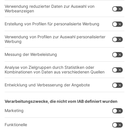
Regalsysteme
Transportsysteme
Dienstleistungen
Unternehmen
Follow us
Über uns
Standorte weltweit
Produktionsstandorte
Karriere
A
BIT O
F
YOUR LIFE.