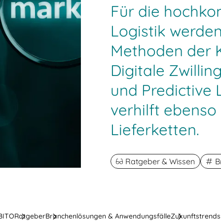
Für die hochko
Logistik werde
Methoden der Kü
Digitale Zwillin
und Predictive L
verhilft ebenso 
Lieferketten.
Ratgeber & Wissen
B
 BITO
Ratgeber
Branchenlösungen & Anwendungsfälle
Zukunftstrends 