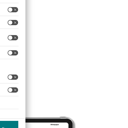
undenen Services. Dadurch
zudem aufgenommen werden.
eziehungsmanagement werden
nbindungsprogramme,
börse". Die
n & Go App).
iter sowie
ändler zunehmend ihre