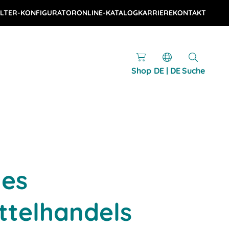
LTER-KONFIGURATOR
ONLINE-KATALOG
KARRIERE
KONTAKT
Shop
DE | DE
Suche
des
ttelhandels