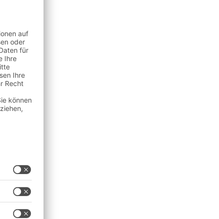
uierlich auf den Markt. Das
n, um z. B. mit
winn einfahren zu können. Es
chenmarkt bleiben wird oder
n online an. Folglich
en werden. Kunden können z.
irtuelle Geschäfte werden in
 "Micro Stores" als
isch vor dem Online-Kauf