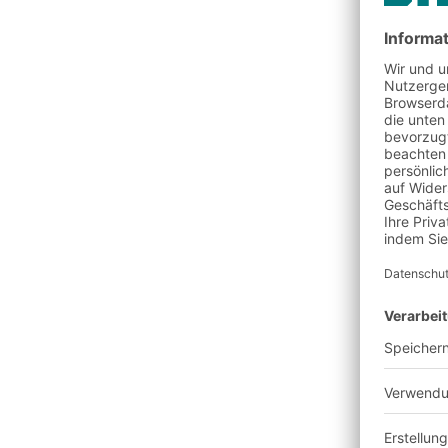
Neue innovative Anbie
gesamte Geschäftsmod
Hauszustellung, Click
ist ein Irrtum zu gla
das die "Letzte Meile" z
Einige traditionelle E
verschwimmt der Onlin
B. online bestellen u
den physischen Superm
Auslieferungs-Hubs d