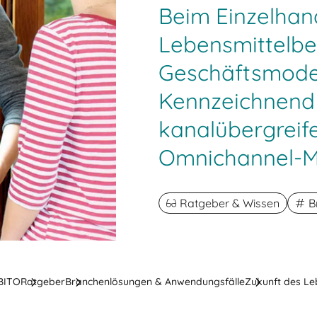
Beim Einzelhand
Lebensmittelbe
Geschäftsmodel
Kennzeichnend 
kanalübergreif
Omnichannel-M
Ratgeber & Wissen
B
 BITO
Ratgeber
Branchenlösungen & Anwendungsfälle
Zukunft des Le