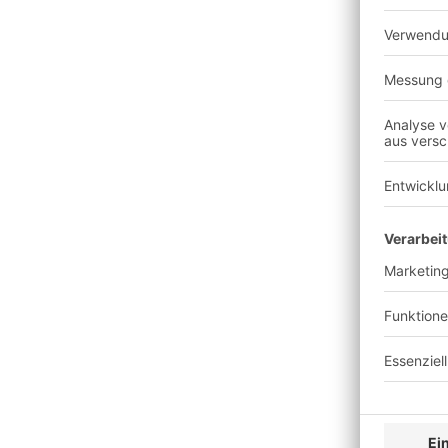
erfahren können.
Weiter zunehmende Be
wird eine bessere K
Die Kundenansprache
raffinierter. Der Gru
"Social Shopping" und
Fortschritte bei Selb
Nahfeldkommunikation
Der Einsatz von Table
Produktinformation u
Durch dynamisches Pr
Preise an, um sie Onl