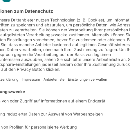
ter von Online-Lebensmittelhandels-Plattformen treten kontin
ell muss in seine Segmente zerlegt und gestreamlined werde
-and-Collect, Drive-Through und zentralen Abholstationen Ge
uben, dass der Onlineverkauf von Lebensmitteln immer ein Nis
u teuer ist.
inzelhändler werden kreativ und bieten zusätzliche Kaufoptione
e- und Offline-Verkauf. Der Kunde will in Zukunft unterhalt
nd die Waren dann per "Drive-Through" im Geschäft abholen. V
arkt integriert (Endless Aisle). Zudem entstehen immer mehr
es jeweiligen Unternehmens und damit Kunden Produkte phys