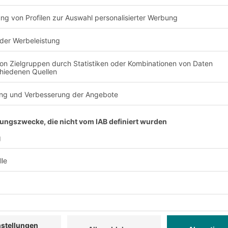
deutung von Digitalem Marketing, Social Media und ortsgeb
undenkommunikation ermöglicht und Kundenideen können 
, die Anpassung an die Kundenwünsche und das Kundenb
nd dafür sind die Big-Data-Analyse, Apps, ausgefeilte Kunde
 lokale Dienstleistungen.
stbedienungskassen im Supermarkt und bei der "digitalen Geld
 erlaubt die Nutzung des Smartphones zur Bezahlung (Sca
ts zur weitreichenden Information und Ausbildung der Mitarbe
nd Produktanpassung für die Kunden nimmt zu.
eismanagement passen konventionelle Lebensmittel-Einzeh
ine-Preisen anzugleichen.