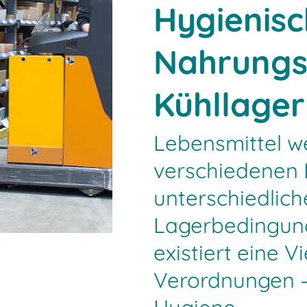
Hygienis
Nahrungs
Kühllager
Lebensmittel w
verschiedenen 
unterschiedlic
Lagerbedingung
existiert eine V
Verordnungen –