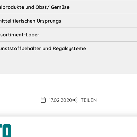
reiprodukte und Obst/ Gemüse
ittel tierischen Ursprungs
nsortiment-Lager
unststoffbehälter und Regalsysteme
17.02.2020
TEILEN